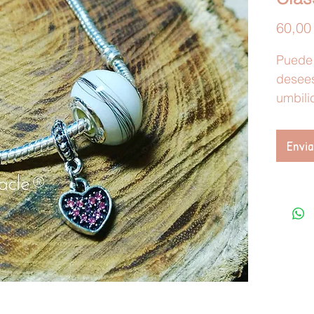
60,00
Puede 
desees
umbilic
ceniza
remach
Envia
plata.