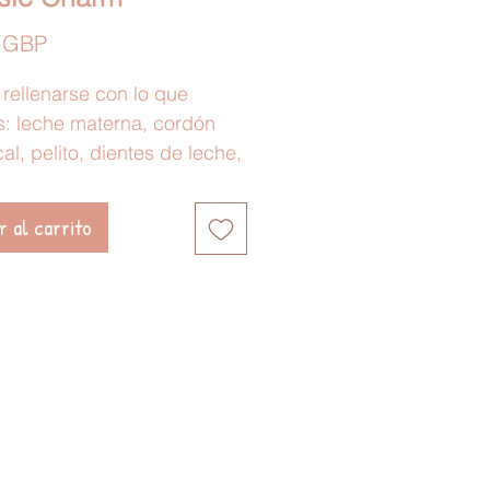
Precio
 GBP
rellenarse con lo que
: leche materna, cordón
al, pelito, dientes de leche,
s de cremación, etc. Los
es están realizados en
r al carrito