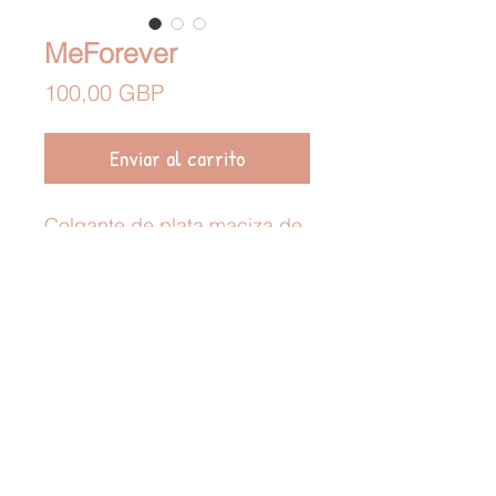
MeForever
Precio
100,00 GBP
Enviar al carrito
Colgante de plata maciza de
huellas dactilares
Cadena de plata incluida*
Preguntas Frecuentes
contacto
whitemiraclejewellery®
Síguenos en